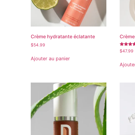
Crème hydratante éclatante
Crème 
$
54.99
Note
$
47.99
4.88
Ajouter au panier
sur 5
Ajoute