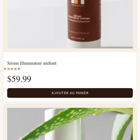
Sérum Illuminateur unifiant
Note
$
59.99
5.00
sur 5
AJOUTER AU PANIER