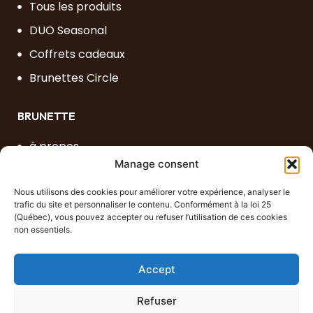
Tous les produits
DUO Seasonal
Coffrets cadeaux
Brunettes Circle
BRUNETTE
à propos
Manage consent
FAQ
Contact
Nous utilisons des cookies pour améliorer votre expérience, analyser le
trafic du site et personnaliser le contenu. Conformément à la loi 25
(Québec), vous pouvez accepter ou refuser l’utilisation de ces cookies
non essentiels.
POLITIQUES
Conditions d'utilisation
Accept
Politique de remboursement et de retour
Refuser
Politique de confidentialité